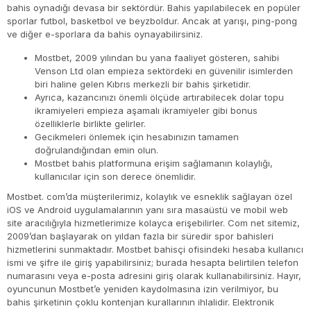
bahis oynadığı devasa bir sektördür. Bahis yapılabilecek en popüler
sporlar futbol, ​​basketbol ve beyzboldur. Ancak at yarışı, ping-pong
ve diğer e-sporlara da bahis oynayabilirsiniz.
Mostbet, 2009 yılından bu yana faaliyet gösteren, sahibi
Venson Ltd olan empieza sektördeki en güvenilir isimlerden
biri haline gelen Kıbrıs merkezli bir bahis şirketidir.
Ayrıca, kazancınızı önemli ölçüde artırabilecek dolar topu
ikramiyeleri empieza aşamalı ikramiyeler gibi bonus
özelliklerle birlikte gelirler.
Gecikmeleri önlemek için hesabınızın tamamen
doğrulandığından emin olun.
Mostbet bahis platformuna erişim sağlamanın kolaylığı,
kullanıcılar için son derece önemlidir.
Mostbet. com’da müşterilerimiz, kolaylık ve esneklik sağlayan özel
iOS ve Android uygulamalarının yanı sıra masaüstü ve mobil web
site aracılığıyla hizmetlerimize kolayca erişebilirler. Com net sitemiz,
2009’dan başlayarak on yıldan fazla bir süredir spor bahisleri
hizmetlerini sunmaktadır. Mostbet bahisçi ofisindeki hesaba kullanıcı
ismi ve şifre ile giriş yapabilirsiniz; burada hesapta belirtilen telefon
numarasını veya e-posta adresini giriş olarak kullanabilirsiniz. Hayır,
oyuncunun Mostbet’e yeniden kaydolmasına izin verilmiyor, bu
bahis şirketinin çoklu kontenjan kurallarının ihlalidir. Elektronik