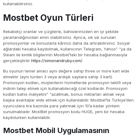
kullanabilirsiniz.
Mostbet Oyun Türleri
Rekabetçi oranlar ve çizgilerle, bahislerinizden en iyi şekilde
yararlandığınızdan emin olabilirsiniz. Ayrıca, sık sık sunulan
promosyonlar ve bonuslarla kârınızı daha da artırabilirsiniz. Sosyal
ağlardaki hesaba kaydolmak, kullanıcının Telegram, Yahoo” “ya da
Steam ile kimlik bilgilerinin Mostbet’teki bir hesaba bağlanmasıyla
gerçekleştirilir
https://simonandruby.com/
.
Bu oyunun temel amacı aynı değere sahip three or more kart elde
etmektir (aynı türden 3 veya ardışık sayılara sahip 3 kart).
Promosyon kodları, müşterilerin hizmetlerde promosyon teklifi veya
indirim talep etmek için kullanabileceği özel kodlardır. Promosyon
kodları bahis maliyetini” “azaltmak, bonus miktarları almak veya
başka avantajlar elde etmek için kullanılabilir. Mostbet’te Türkiye’den
oyunculara lira bazında para yatırmak için 10’a kadar yöntem
sunulmaktadır. MostBet promosyon kodu HUGE, yeni bir hesaba
kaydolurken kullanılabilir.
Mostbet Mobil Uygulamasının