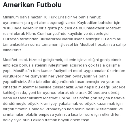
Amerikan Futbolu
Minimum bahis miktarı 10 Türk Lirasıdır ve bahis henüz
oynanmamışsa geri alım seçeneği vardır. Kaybedilen bahisler için
%100 iade edilebilir bir sigorta poliçesi de bulunmaktadır. MostBet
resmi olarak Kıbrıs Cumhuriyeti’nde kayıtlıdır ve düzenleyici
Curacao tarafından uluslararası olarak lisanslanmıştır. Bu adımları
tamamladıktan sonra tamamen işlevsel bir Mostbet hesabınıza sahip
olmalısınız.
MostBet ekibi, hizmeti geliştirmek, sitenin işlevselliğini genişletmek
empieza bonus sistemini iyileştirmek açısından çok fazla çalışma
yaptı. MostBet’in tüm kumar faaliyetleri mobil uygulamalar üzerinden
yürütülebilir ve dünyanın her yerinden oynayabilir ve bahis
yapabilirsiniz. Site tabletler düşünülerek tasarlanmıştır ve your ex
cihazda mükemmel şekilde çalışacaktır. Ama hepsi bu değil; Sadece
katıldığınızda, yeni bir oyuncu olarak ek olarak 30 bedava dönüş
daha kazanacaksınız! Mostbet Online Casino’da çok sayıda bedava
döndürmeyle büyük ikramiyeyi yakalamak ve büyük kazanmak için
birçok fırsatınız olacak. Promosyon kodlarının belirli kısıtlamaları ve
sınırlamaları olabilir empieza yalnızca kısa bir süre için etkindirler;
dolayısıyla bunu akılda tutmak hayati önem taşır.