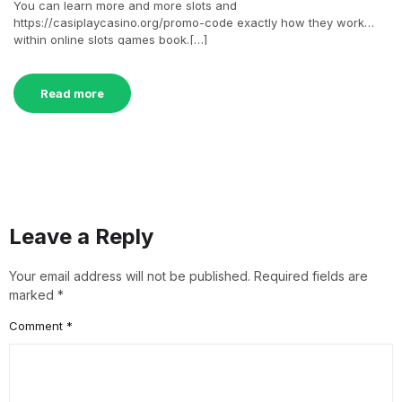
You can learn more and more slots and
https://casiplaycasino.org/promo-code exactly how they work
within online slots games book.[…]
Read more
Leave a Reply
Your email address will not be published.
Required fields are
marked
*
Comment
*