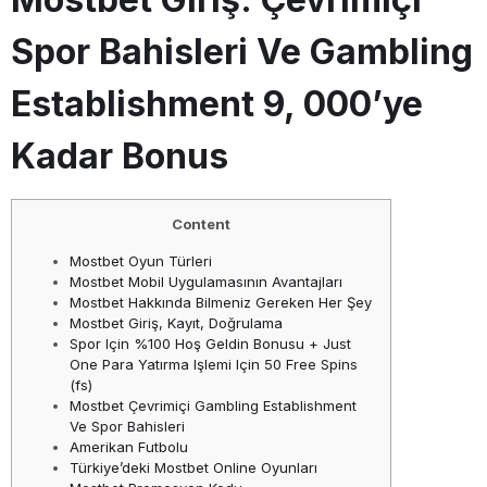
Spor Bahisleri Ve Gambling
Establishment 9, 000’ye
Kadar Bonus
Content
Mostbet Oyun Türleri
Mostbet Mobil Uygulamasının Avantajları
Mostbet Hakkında Bilmeniz Gereken Her Şey
Mostbet Giriş, Kayıt, Doğrulama
Spor Için %100 Hoş Geldin Bonusu + Just
One Para Yatırma Işlemi Için 50 Free Spins
(fs)
Mostbet Çevrimiçi Gambling Establishment
Ve Spor Bahisleri
Amerikan Futbolu
Türkiye’deki Mostbet Online Oyunları