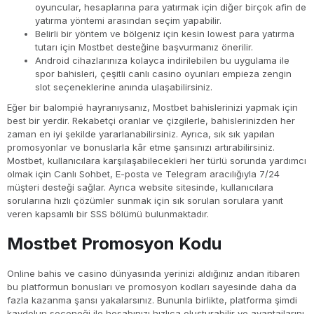
oyuncular, hesaplarına para yatırmak için diğer birçok afin de
yatırma yöntemi arasından seçim yapabilir.
Belirli bir yöntem ve bölgeniz için kesin lowest para yatırma
tutarı için Mostbet desteğine başvurmanız önerilir.
Android cihazlarınıza kolayca indirilebilen bu uygulama ile
spor bahisleri, çeşitli canlı casino oyunları empieza zengin
slot seçeneklerine anında ulaşabilirsiniz.
Eğer bir balompié hayranıysanız, Mostbet bahislerinizi yapmak için
best bir yerdir. Rekabetçi oranlar ve çizgilerle, bahislerinizden her
zaman en iyi şekilde yararlanabilirsiniz. Ayrıca, sık sık yapılan
promosyonlar ve bonuslarla kâr etme şansınızı artırabilirsiniz.
Mostbet, kullanıcılara karşılaşabilecekleri her türlü sorunda yardımcı
olmak için Canlı Sohbet, E-posta ve Telegram aracılığıyla 7/24
müşteri desteği sağlar. Ayrıca website sitesinde, kullanıcılara
sorularına hızlı çözümler sunmak için sık sorulan sorulara yanıt
veren kapsamlı bir SSS bölümü bulunmaktadır.
Mostbet Promosyon Kodu
Online bahis ve casino dünyasında yerinizi aldığınız andan itibaren
bu platformun bonusları ve promosyon kodları sayesinde daha da
fazla kazanma şansı yakalarsınız. Bununla birlikte, platforma şimdi
kaydolun seçeneği ile hesabınızı hızlıca oluşturabilir ve avantajlarını