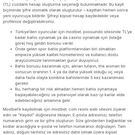
(TL) cüzdanlı hesap oluşturma seçeneği bulunmaktadır. Bu kayıt
biçiminde şifre otomatik olarak oluşturulur – kayıttan hemen sonra
yeni oyuncuya bildirilir. Şifreyi kişisel hesap kaydedebilir veya
profilinize değiştirebilirsiniz.
Türkiye’den oyuncular için mostbet. possuindo sitesinde TL’ye
kadar bahis oynamak ya da casino oynamak için (isteğe
göre) hoş geldin bonusu vardır.
Önde gelen spor bahis platformlarından biri olmaktan
empieza yüksek kaliteli hizmetlerimiz ve kullanıcı dostu
arayüzümüzle tanınmaktan gurur duyuyoruz.
Bahis bonusu kazanmak için, alınan tutarın, the woman bir
sonucun oranının 1. 4 ya da daha yüksek olduğu üç veya
daha fazla olayla kombine bahislerinde 5 kez kazanılması
gerekir.
Bu, herhangi bir risk almadan hemen bahis oynamaya
başlayabileceğiniz ve potansiyel olarak bazı iyi karlar elde
edebileceğiniz anlamına gelir.
Mostbet’e kaydolmak için mostbet. com resmi web sitesini ziyaret
edin ve “Kaydol” düğmesine tıklayın. E-posta adresinizi, telefon
numaranızı girin ve bir şifre oluşturun. Size gönderilen bağlantılar ve
kodlar aracılığıyla e-posta ve telefon numaranızı doğrulayın. Tam
adınız, doğum tarihiniz ve adresiniz dahil olmak üzere kişisel