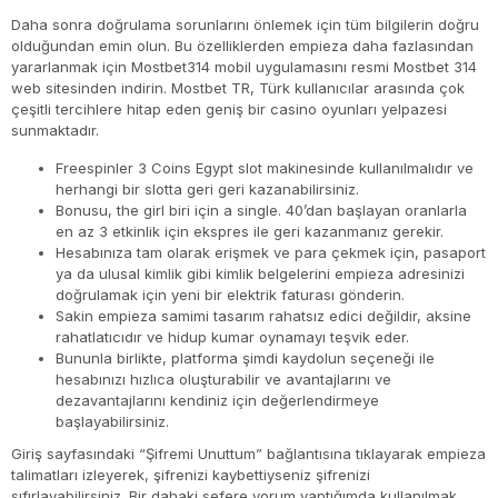
Daha sonra doğrulama sorunlarını önlemek için tüm bilgilerin doğru
olduğundan emin olun. Bu özelliklerden empieza daha fazlasından
yararlanmak için Mostbet314 mobil uygulamasını resmi Mostbet 314
web sitesinden indirin. Mostbet TR, Türk kullanıcılar arasında çok
çeşitli tercihlere hitap eden geniş bir casino oyunları yelpazesi
sunmaktadır.
Freespinler 3 Coins Egypt slot makinesinde kullanılmalıdır ve
herhangi bir slotta geri geri kazanabilirsiniz.
Bonusu, the girl biri için a single. 40’dan başlayan oranlarla
en az 3 etkinlik için ekspres ile geri kazanmanız gerekir.
Hesabınıza tam olarak erişmek ve para çekmek için, pasaport
ya da ulusal kimlik gibi kimlik belgelerini empieza adresinizi
doğrulamak için yeni bir elektrik faturası gönderin.
Sakin empieza samimi tasarım rahatsız edici değildir, aksine
rahatlatıcıdır ve hidup kumar oynamayı teşvik eder.
Bununla birlikte, platforma şimdi kaydolun seçeneği ile
hesabınızı hızlıca oluşturabilir ve avantajlarını ve
dezavantajlarını kendiniz için değerlendirmeye
başlayabilirsiniz.
Giriş sayfasındaki “Şifremi Unuttum” bağlantısına tıklayarak empieza
talimatları izleyerek, şifrenizi kaybettiyseniz şifrenizi
sıfırlayabilirsiniz. Bir dahaki sefere yorum yaptığımda kullanılmak