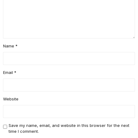
Name
*
Email
*
Website
Save my name, email, and website in this browser for the next
time I comment.