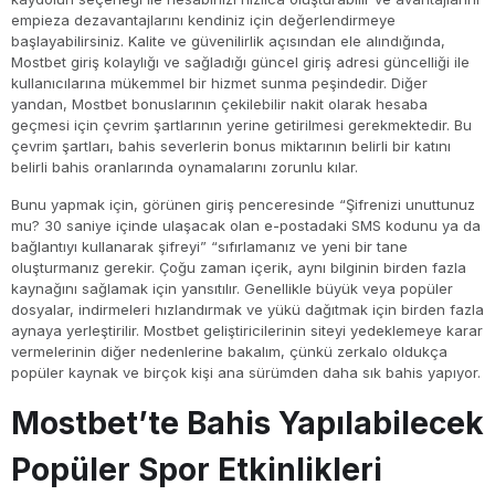
empieza dezavantajlarını kendiniz için değerlendirmeye
başlayabilirsiniz. Kalite ve güvenilirlik açısından ele alındığında,
Mostbet giriş kolaylığı ve sağladığı güncel giriş adresi güncelliği ile
kullanıcılarına mükemmel bir hizmet sunma peşindedir. Diğer
yandan, Mostbet bonuslarının çekilebilir nakit olarak hesaba
geçmesi için çevrim şartlarının yerine getirilmesi gerekmektedir. Bu
çevrim şartları, bahis severlerin bonus miktarının belirli bir katını
belirli bahis oranlarında oynamalarını zorunlu kılar.
Bunu yapmak için, görünen giriş penceresinde “Şifrenizi unuttunuz
mu? 30 saniye içinde ulaşacak olan e-postadaki SMS kodunu ya da
bağlantıyı kullanarak şifreyi” “sıfırlamanız ve yeni bir tane
oluşturmanız gerekir. Çoğu zaman içerik, aynı bilginin birden fazla
kaynağını sağlamak için yansıtılır. Genellikle büyük veya popüler
dosyalar, indirmeleri hızlandırmak ve yükü dağıtmak için birden fazla
aynaya yerleştirilir. Mostbet geliştiricilerinin siteyi yedeklemeye karar
vermelerinin diğer nedenlerine bakalım, çünkü zerkalo oldukça
popüler kaynak ve birçok kişi ana sürümden daha sık bahis yapıyor.
Mostbet’te Bahis Yapılabilecek
Popüler Spor Etkinlikleri