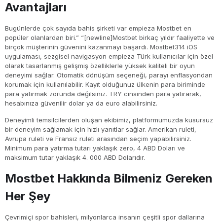
Avantajları
Bugünlerde çok sayıda bahis şirketi var empieza Mostbet en
popüler olanlardan biri.” “[newline]Mostbet birkaç yıldır faaliyette ve
birçok müşterinin güvenini kazanmayı başardı. Mostbet314 iOS
uygulaması, sezgisel navigasyon empieza Türk kullanıcılar için özel
olarak tasarlanmış gelişmiş özelliklerle yüksek kaliteli bir oyun
deneyimi sağlar. Otomatik dönüşüm seçeneği, parayı enflasyondan
korumak için kullanılabilir. Kayıt olduğunuz ülkenin para biriminde
para yatırmak zorunda değilsiniz. TRY cinsinden para yatırarak,
hesabınıza güvenilir dolar ya da euro alabilirsiniz.
Deneyimli temsilcilerden oluşan ekibimiz, platformumuzda kusursuz
bir deneyim sağlamak için hızlı yanıtlar sağlar. Amerikan ruleti,
Avrupa ruleti ve Fransız ruleti arasından seçim yapabilirsiniz.
Minimum para yatırma tutarı yaklaşık zero, 4 ABD Doları ve
maksimum tutar yaklaşık 4. 000 ABD Dolarıdır.
Mostbet Hakkında Bilmeniz Gereken
Her Şey
Çevrimiçi spor bahisleri, milyonlarca insanın çeşitli spor dallarına