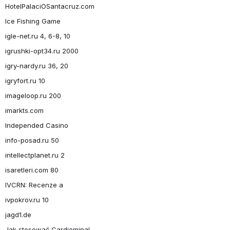
HotelPalaciOSantacruz.com
Ice Fishing Game
igle-net.ru 4, 6-8, 10
igrushki-opt34.ru 2000
igry-nardy.ru 36, 20
igryfort.ru 10
imageloop.ru 200
imarkts.com
Independed Casino
info-posad.ru 50
intellectplanet.ru 2
isaretleri.com 80
IVCRN: Recenze a
ivpokrov.ru 10
jagd1.de
Jak stosować Cardiominal