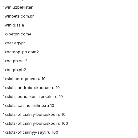
1win uzbekistan
1winbets.com.br
1winRussia
1x-betph.com4
1xbet egypt
1xbetapp-ph.com2
1xbetph.net2
1xbetph.ph2
1xslot.beregaevo.ru 10
1xslots-android-skachat.ru 10
1xslots-bonuskod-zerkalo.ru 10
1xslots-casino-online.ru 10
1xslots-oficialniy-bonuskod.ru 10
1xslots-oficialniy-bonuskod.ru 100
1xslots-oficialnyy-sayt.ru 100