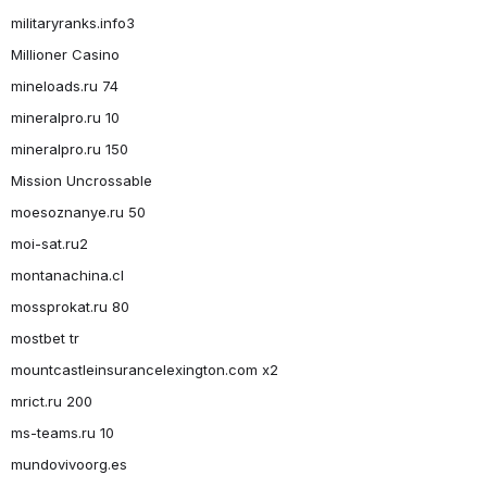
militaryranks.info3
Millioner Casino
mineloads.ru 74
mineralpro.ru 10
mineralpro.ru 150
Mission Uncrossable
moesoznanye.ru 50
moi-sat.ru2
montanachina.cl
mossprokat.ru 80
mostbet tr
mountcastleinsurancelexington.com x2
mrict.ru 200
ms-teams.ru 10
mundovivoorg.es