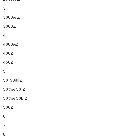
3
3000A Z
3000Z
4
4000AZ
400Z
450Z
5
50-50allZ
50%A 50 Z
50%A 50B Z
500Z
6
7
8