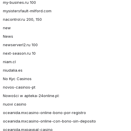
my-busines.ru 100
mysistersfault-milford.com
nacontrol.ru 200, 150
new
News
newserverl2.ru 100
next-season.ru 10
niam.cl
niudalia.es
No Kyc Casinos
novos-casinos-pt
Nowości w apteka-24online.pl:
nuovi casino
oceanida.mxcasino-online-bono-por-registro
oceanida.mxcasino-online-con-bono-sin-deposito
oceanida.mxpaypal-casino