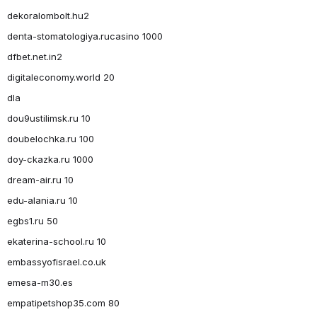
dekoralombolt.hu2
denta-stomatologiya.rucasino 1000
dfbet.net.in2
digitaleconomy.world 20
dla
dou9ustilimsk.ru 10
doubelochka.ru 100
doy-ckazka.ru 1000
dream-air.ru 10
edu-alania.ru 10
egbs1.ru 50
ekaterina-school.ru 10
embassyofisrael.co.uk
emesa-m30.es
empatipetshop35.com 80