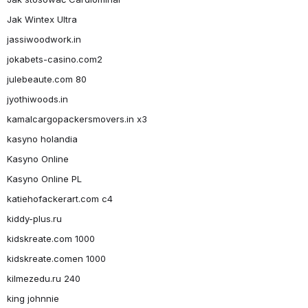
Jak Wintex Ultra
jassiwoodwork.in
jokabets-casino.com2
julebeaute.com 80
jyothiwoods.in
kamalcargopackersmovers.in x3
kasyno holandia
Kasyno Online
Kasyno Online PL
katiehofackerart.com c4
kiddy-plus.ru
kidskreate.com 1000
kidskreate.comen 1000
kilmezedu.ru 240
king johnnie