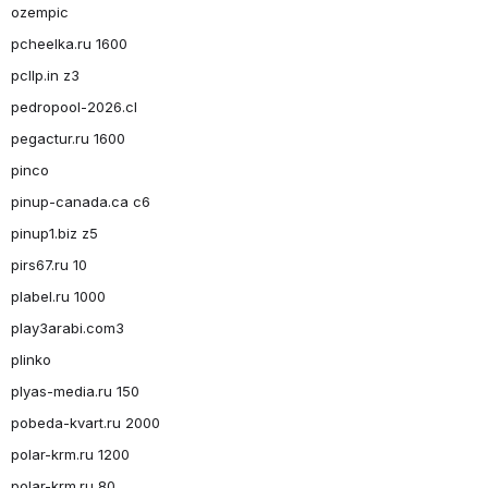
ozempic
pcheelka.ru 1600
pcllp.in z3
pedropool-2026.cl
pegactur.ru 1600
pinco
pinup-canada.ca c6
pinup1.biz z5
pirs67.ru 10
plabel.ru 1000
play3arabi.com3
plinko
plyas-media.ru 150
pobeda-kvart.ru 2000
polar-krm.ru 1200
polar-krm.ru 80