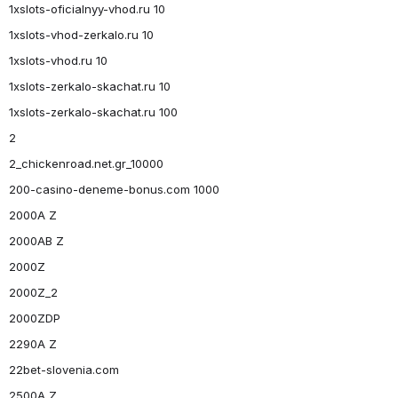
1xslots-oficialnyy-vhod.ru 10
1xslots-vhod-zerkalo.ru 10
1xslots-vhod.ru 10
1xslots-zerkalo-skachat.ru 10
1xslots-zerkalo-skachat.ru 100
2
2_chickenroad.net.gr_10000
200-casino-deneme-bonus.com 1000
2000A Z
2000AB Z
2000Z
2000Z_2
2000ZDP
2290A Z
22bet-slovenia.com
2500A Z