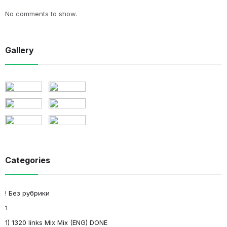
No comments to show.
Gallery
Categories
! Без рубрики
1
1) 1320 links Mix Mix (ENG) DONE