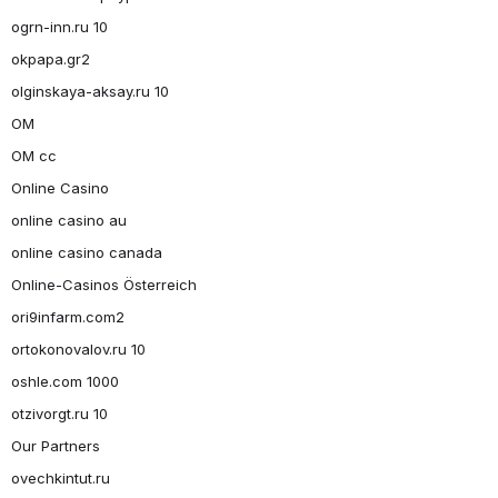
ogrn-inn.ru 10
okpapa.gr2
olginskaya-aksay.ru 10
OM
OM cc
Online Casino
online casino au
online casino canada
Online-Casinos Österreich
ori9infarm.com2
ortokonovalov.ru 10
oshle.com 1000
otzivorgt.ru 10
Our Partners
ovechkintut.ru