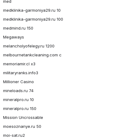
med
medklinika-garmoniya29.ru 10
medklinika-garmoniya29.ru 100
medmind.ru 150
Megaways
melancholyofelegy.ru 1200
melbournetankcleaning.com c
memoriamir.cl x3
militaryranks.info3
Millioner Casino
mineloads.ru 74
mineralpro.ru 10
mineralpro.ru 150
Mission Uncrossable
moesoznanye.ru 50
moi-sat.ru2