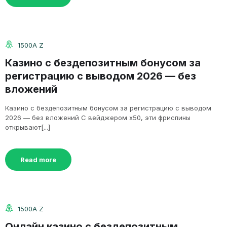
1500A Z
Казино с бездепозитным бонусом за
регистрацию с выводом 2026 — без
вложений
Казино с бездепозитным бонусом за регистрацию с выводом
2026 — без вложений С вейджером x50, эти фриспины
открывают[...]
Read more
1500A Z
Онлайн казино с бездепозитным