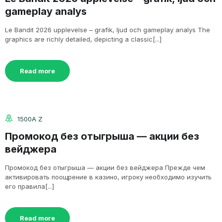
gameplay analys
Le Bandit 2026 upplevelse – grafik, ljud och gameplay analys The
graphics are richly detailed, depicting a classic[...]
Read more
1500A Z
Промокод без отыгрыша — акции без
вейджера
Промокод без отыгрыша — акции без вейджера Прежде чем
активировать поощрение в казино, игроку необходимо изучить
его правила[...]
Read more