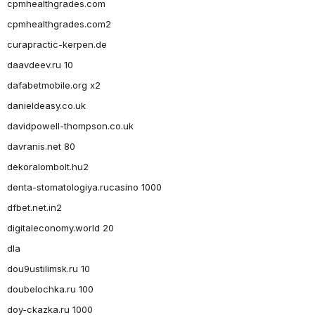
cpmhealthgrades.com
cpmhealthgrades.com2
curapractic-kerpen.de
daavdeev.ru 10
dafabetmobile.org x2
danieldeasy.co.uk
davidpowell-thompson.co.uk
davranis.net 80
dekoralombolt.hu2
denta-stomatologiya.rucasino 1000
dfbet.net.in2
digitaleconomy.world 20
dla
dou9ustilimsk.ru 10
doubelochka.ru 100
doy-ckazka.ru 1000