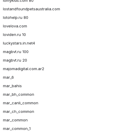
lomykids.com 80
lostandfoundpetsaustralia.com
lotohelp.ru 80
lovelova.com
loviden.ru 10
luckystars.in.net4
magbvt.ru 100
magbvt.ru 20
majomadigital.com.ar2
mar_6
mar_bahis
mar_bh_common
mar_canli_common
mar_ch_common
mar_common
mar_common_1