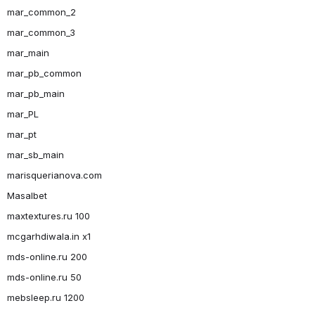
mar_common_2
mar_common_3
mar_main
mar_pb_common
mar_pb_main
mar_PL
mar_pt
mar_sb_main
marisquerianova.com
Masalbet
maxtextures.ru 100
mcgarhdiwala.in x1
mds-online.ru 200
mds-online.ru 50
mebsleep.ru 1200