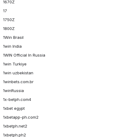
1670Z
17
1750Z
1800Z
1Win Brasil
1win India
1WIN Official In Russia
1win Turkiye
1win uzbekistan
1winbets.com.br
1winRussia
1x-betph.com4
1xbet egypt
1xbetapp-ph.com2
1xbetph.net2
1xbetph.ph2