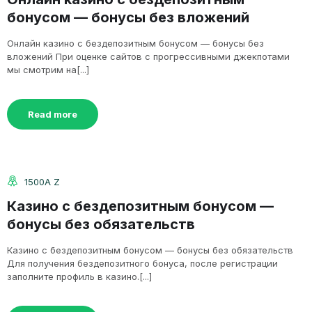
бонусом — бонусы без вложений
Онлайн казино с бездепозитным бонусом — бонусы без
вложений При оценке сайтов с прогрессивными джекпотами
мы смотрим на[...]
Read more
1500A Z
Казино с бездепозитным бонусом —
бонусы без обязательств
Казино с бездепозитным бонусом — бонусы без обязательств
Для получения бездепозитного бонуса, после регистрации
заполните профиль в казино.[...]