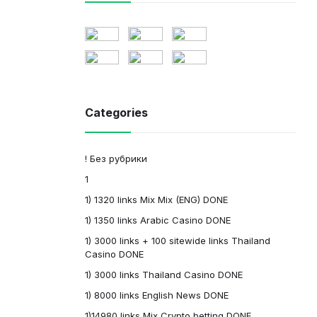
Categories
! Без рубрики
1
1) 1320 links Mix Mix (ENG) DONE
1) 1350 links Arabic Casino DONE
1) 3000 links + 100 sitewide links Thailand
Casino DONE
1) 3000 links Thailand Casino DONE
1) 8000 links English News DONE
1)14980 links Mix Crypto betting DONE