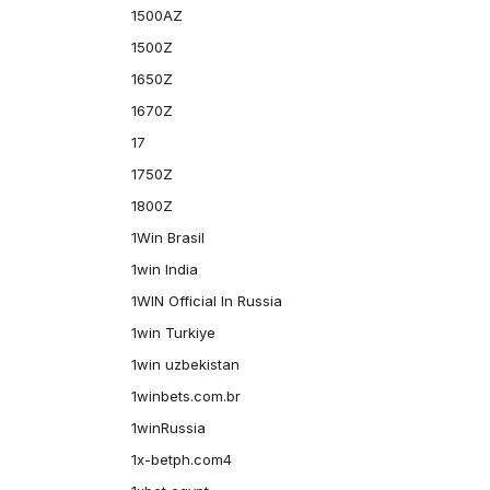
1500AZ
1500Z
1650Z
1670Z
17
1750Z
1800Z
1Win Brasil
1win India
1WIN Official In Russia
1win Turkiye
1win uzbekistan
1winbets.com.br
1winRussia
1x-betph.com4