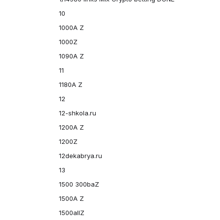
10
1000A Z
1000Z
1090A Z
11
1180A Z
12
12-shkola.ru
1200A Z
1200Z
12dekabrya.ru
13
1500 300baZ
1500A Z
1500allZ