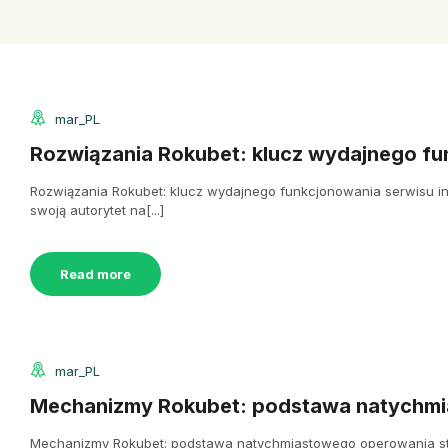
mar_PL
Rozwiązania Rokubet: klucz wydajnego fu
Rozwiązania Rokubet: klucz wydajnego funkcjonowania serwisu in
swoją autorytet na[...]
Read more
mar_PL
Mechanizmy Rokubet: podstawa natychmia
Mechanizmy Rokubet: podstawa natychmiastowego operowania stro