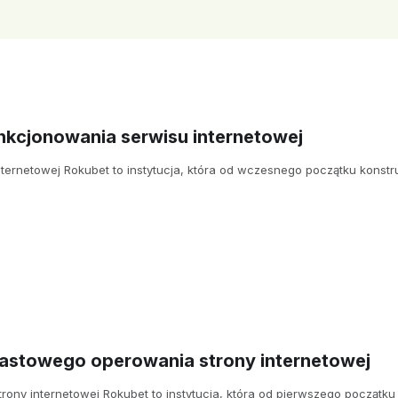
nkcjonowania serwisu internetowej
ternetowej Rokubet to instytucja, która od wczesnego początku konst
stowego operowania strony internetowej
ny internetowej Rokubet to instytucja, która od pierwszego początku