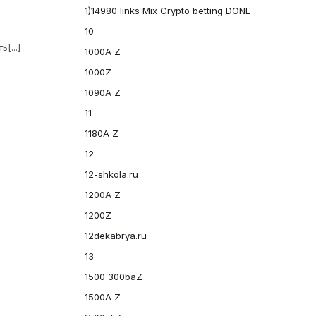
1)14980 links Mix Crypto betting DONE
10
[...]
1000A Z
1000Z
1090A Z
11
1180A Z
12
12-shkola.ru
1200A Z
1200Z
12dekabrya.ru
13
1500 300baZ
1500A Z