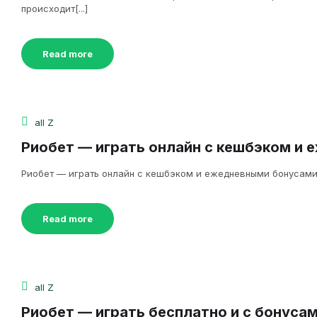
происходит[...]
Read more
all Z
Риобет — играть онлайн с кешбэком и
Риобет — играть онлайн с кешбэком и ежедневными бонусами Li
Read more
all Z
Риобет — играть бесплатно и с бонуса