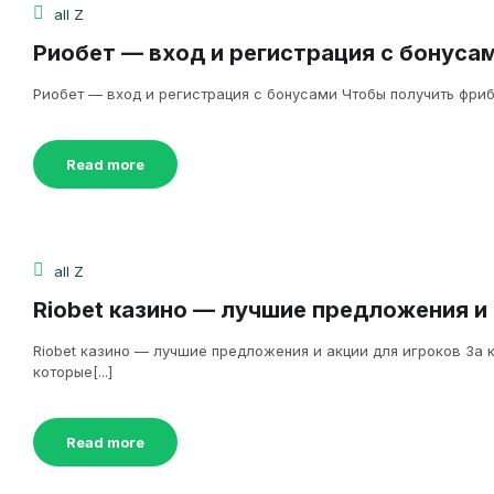
all Z
Риобет — вход и регистрация с бонуса
Риобет — вход и регистрация с бонусами Чтобы получить фрибе
Read more
all Z
Riobet казино — лучшие предложения и 
Riobet казино — лучшие предложения и акции для игроков За 
которые[...]
Read more