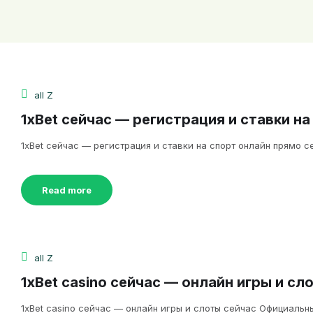
all Z
1xBet сейчас — регистрация и ставки н
1xBet сейчас — регистрация и ставки на спорт онлайн прямо сей
Read more
all Z
1xBet casino сейчас — онлайн игры и сл
1xBet casino сейчас — онлайн игры и слоты сейчас Официальн