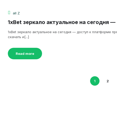
all Z
1xBet зеркало актуальное на сегодня —
1xBet зеркало актуальное на сегодня — доступ к платформе 
скачать и[...]
Read more
1
2