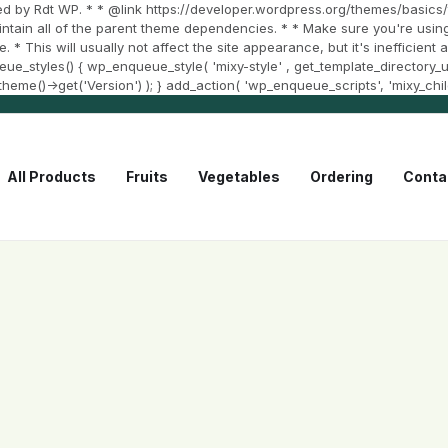
d by Rdt WP. * * @link https://developer.wordpress.org/themes/basics/t
aintain all of the parent theme dependencies. * * Make sure you're using
e. * This will usually not affect the site appearance, but it's inefficien
styles() { wp_enqueue_style( 'mixy-style' , get_template_directory_uri()
et_theme()->get('Version') ); } add_action( 'wp_enqueue_scripts', 'mixy_chi
All Products
Fruits
Vegetables
Ordering
Conta