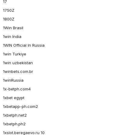
17
1750Z
1800Z
1Win Brasil
1win India
1WIN Official In Russia
1win Turkiye
1win uzbekistan
1winbets.com.br
1winRussia
1x-betph.com4
1xbet egypt
1xbetapp-ph.com2
1xbetph.net2
1xbetph.ph2
1xslot.beregaevo.ru 10