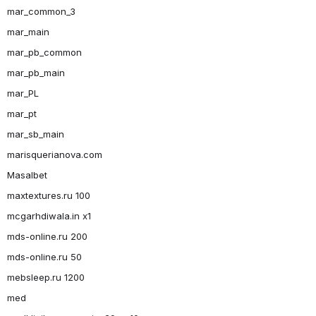
mar_common_3
mar_main
mar_pb_common
mar_pb_main
mar_PL
mar_pt
mar_sb_main
marisquerianova.com
Masalbet
maxtextures.ru 100
mcgarhdiwala.in x1
mds-online.ru 200
mds-online.ru 50
mebsleep.ru 1200
med