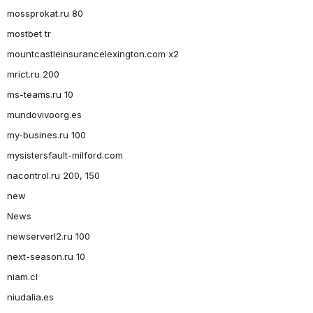
mossprokat.ru 80
mostbet tr
mountcastleinsurancelexington.com x2
mrict.ru 200
ms-teams.ru 10
mundovivoorg.es
my-busines.ru 100
mysistersfault-milford.com
nacontrol.ru 200, 150
new
News
newserverl2.ru 100
next-season.ru 10
niam.cl
niudalia.es