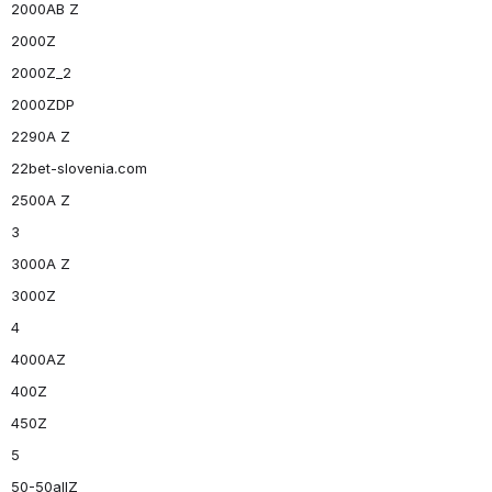
2000AB Z
2000Z
2000Z_2
2000ZDP
2290A Z
22bet-slovenia.com
2500A Z
3
3000A Z
3000Z
4
4000AZ
400Z
450Z
5
50-50allZ