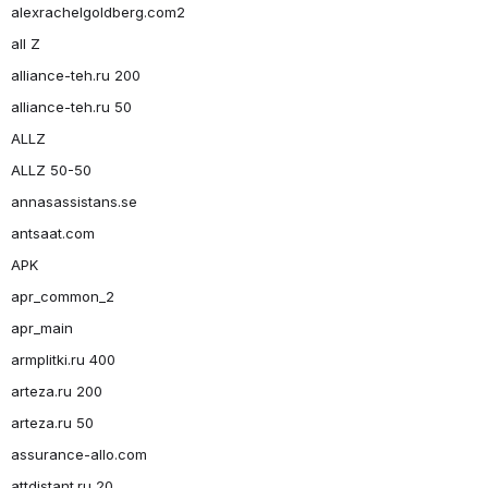
alexrachelgoldberg.com2
all Z
alliance-teh.ru 200
alliance-teh.ru 50
ALLZ
ALLZ 50-50
annasassistans.se
antsaat.com
APK
apr_common_2
apr_main
armplitki.ru 400
arteza.ru 200
arteza.ru 50
assurance-allo.com
attdistant.ru 20