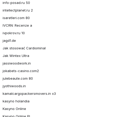
info-posad.ru 50
intellectplanet.ru 2
isaretleri.com 80
IVCRN: Recenze a
ivpokrov.ru 10
jagd1.de
Jak stosować Cardiominal
Jak Wintex Ultra
jassiwoodwork.in
jokabets-casino.com2
julebeaute.com 80
jyothiwoods.in
kamalcargopackersmovers.in x3
kasyno holandia
Kasyno Online
Kasyno Online PL