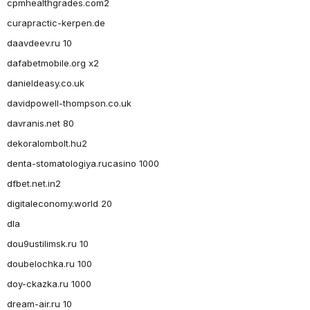
cpmhealthgrades.com2
curapractic-kerpen.de
daavdeev.ru 10
dafabetmobile.org x2
danieldeasy.co.uk
davidpowell-thompson.co.uk
davranis.net 80
dekoralombolt.hu2
denta-stomatologiya.rucasino 1000
dfbet.net.in2
digitaleconomy.world 20
dla
dou9ustilimsk.ru 10
doubelochka.ru 100
doy-ckazka.ru 1000
dream-air.ru 10