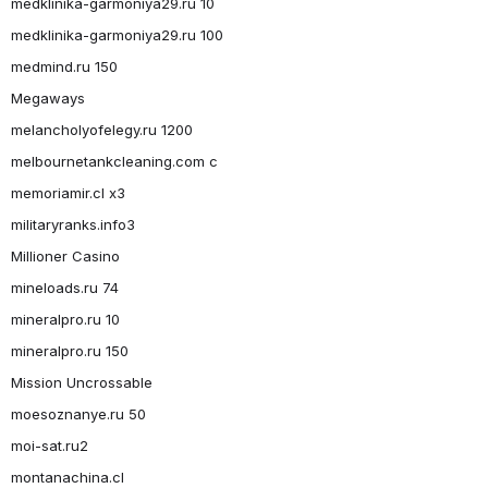
medklinika-garmoniya29.ru 10
medklinika-garmoniya29.ru 100
medmind.ru 150
Megaways
melancholyofelegy.ru 1200
melbournetankcleaning.com c
memoriamir.cl x3
militaryranks.info3
Millioner Casino
mineloads.ru 74
mineralpro.ru 10
mineralpro.ru 150
Mission Uncrossable
moesoznanye.ru 50
moi-sat.ru2
montanachina.cl