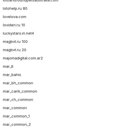
lotohelp.ru 80
lovelova.com
loviden.ru 10
luckystars.in.net4
magbvt.ru 100
magbvt.ru 20
majomadigital.com.ar2
mar_6
mar_bahis
mar_bh_common
mar_canli_common
mar_ch_common
mar_common
mar_common_1
mar_common_2