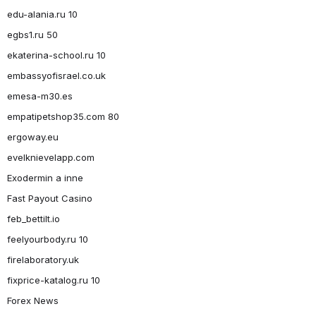
edu-alania.ru 10
egbs1.ru 50
ekaterina-school.ru 10
embassyofisrael.co.uk
emesa-m30.es
empatipetshop35.com 80
ergoway.eu
evelknievelapp.com
Exodermin a inne
Fast Payout Casino
feb_bettilt.io
feelyourbody.ru 10
firelaboratory.uk
fixprice-katalog.ru 10
Forex News