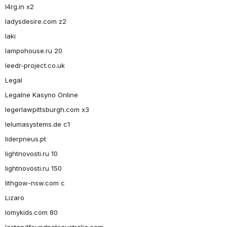
l4rg.in x2
ladysdesire.com z2
laki
lampohouse.ru 20
leedr-project.co.uk
Legal
Legalne Kasyno Online
legerlawpittsburgh.com x3
lelumasystems.de c1
liderpneus.pt
lightnovosti.ru 10
lightnovosti.ru 150
lithgow-nsw.com c
Lizaro
lomykids.com 80
lostandfoundpetsaustralia.com