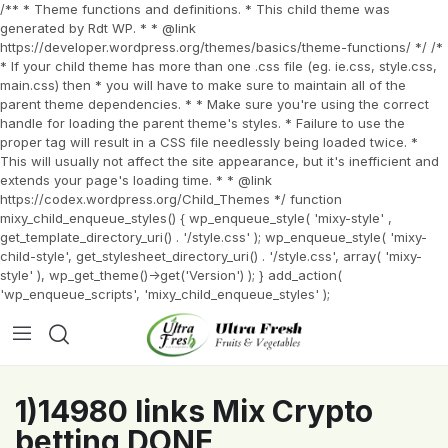
/** * Theme functions and definitions. * This child theme was
generated by Rdt WP. * * @link
https://developer.wordpress.org/themes/basics/theme-functions/ */ /*
* If your child theme has more than one .css file (eg. ie.css, style.css,
main.css) then * you will have to make sure to maintain all of the
parent theme dependencies. * * Make sure you're using the correct
handle for loading the parent theme's styles. * Failure to use the
proper tag will result in a CSS file needlessly being loaded twice. *
This will usually not affect the site appearance, but it's inefficient and
extends your page's loading time. * * @link
https://codex.wordpress.org/Child_Themes */ function
mixy_child_enqueue_styles() { wp_enqueue_style( 'mixy-style' ,
get_template_directory_uri() . '/style.css' ); wp_enqueue_style( 'mixy-
child-style', get_stylesheet_directory_uri() . '/style.css', array( 'mixy-
style' ), wp_get_theme()->get('Version') ); } add_action(
'wp_enqueue_scripts', 'mixy_child_enqueue_styles' );
1)14980 links Mix Crypto
betting DONE