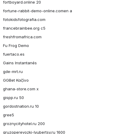
fortboyard.online 20
fortune-rabbit-demo-online.comen a
fotokidsfotografia.com
francebrainbee.org c5
freshfromafrica.com
Fu Frog Demo
fuertaco.es
Gains Instantanés
gde-mrt.ru
GGBet Καζίνο
ghana-store.com x
gispp.ru 50
gordostnation.ru 10
gree5
groznycityhotel.ru 200
gruzoperevozki-lyubertsy.ru 1600