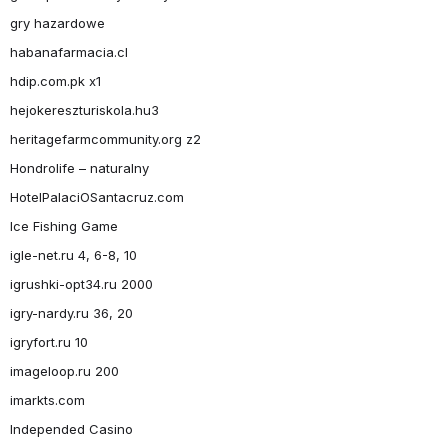
gry hazardowe
habanafarmacia.cl
hdip.com.pk x1
hejokereszturiskola.hu3
heritagefarmcommunity.org z2
Hondrolife – naturalny
HotelPalaciOSantacruz.com
Ice Fishing Game
igle-net.ru 4, 6-8, 10
igrushki-opt34.ru 2000
igry-nardy.ru 36, 20
igryfort.ru 10
imageloop.ru 200
imarkts.com
Independed Casino