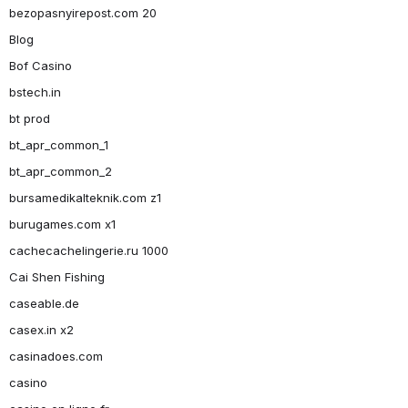
bezopasnyirepost.com 20
Blog
Bof Casino
bstech.in
bt prod
bt_apr_common_1
bt_apr_common_2
bursamedikalteknik.com z1
burugames.com x1
cachecachelingerie.ru 1000
Cai Shen Fishing
caseable.de
casex.in x2
casinadoes.com
casino