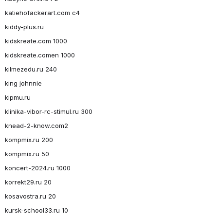
katiehofackerart.com c4
kiddy-plus.ru
kidskreate.com 1000
kidskreate.comen 1000
kilmezedu.ru 240
king johnnie
kipmu.ru
klinika-vibor-rc-stimul.ru 300
knead-2-know.com2
kompmix.ru 200
kompmix.ru 50
koncert-2024.ru 1000
korrekt29.ru 20
kosavostra.ru 20
kursk-school33.ru 10