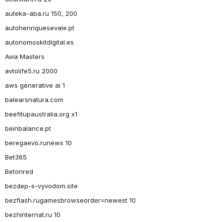
auteka-aba.ru 150, 200
autohenriquesevale.pt
autonomoskitdigital.es
Avia Masters
avtolife5.ru 2000
aws generative ai 1
balearsnatura.com
beefitupaustralia.org x1
beinbalance.pt
beregaevo.runews 10
Bet365
Betonred
bezdep-s-vyvodom.site
bezflash.rugamesbrowseorder=newest 10
bezhinternat.ru 10