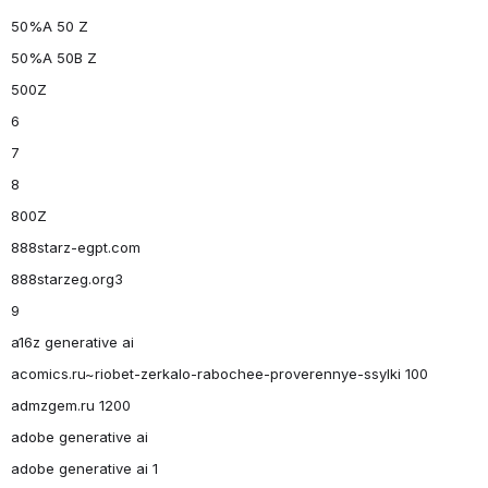
50%A 50 Z
50%A 50B Z
500Z
6
7
8
800Z
888starz-egpt.com
888starzeg.org3
9
a16z generative ai
acomics.ru~riobet-zerkalo-rabochee-proverennye-ssylki 100
admzgem.ru 1200
adobe generative ai
adobe generative ai 1