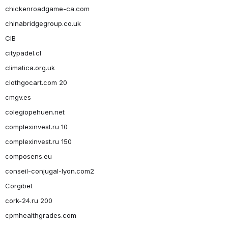
chickenroadgame-ca.com
chinabridgegroup.co.uk
CIB
citypadel.cl
climatica.org.uk
clothgocart.com 20
cmgv.es
colegiopehuen.net
complexinvest.ru 10
complexinvest.ru 150
composens.eu
conseil-conjugal-lyon.com2
Corgibet
cork-24.ru 200
cpmhealthgrades.com