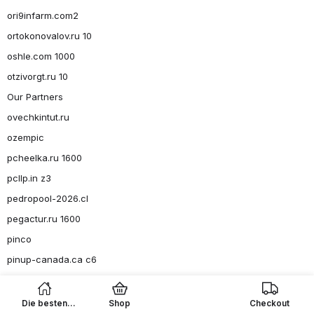
ori9infarm.com2
ortokonovalov.ru 10
oshle.com 1000
otzivorgt.ru 10
Our Partners
ovechkintut.ru
ozempic
pcheelka.ru 1600
pcllp.in z3
pedropool-2026.cl
pegactur.ru 1600
pinco
pinup-canada.ca c6
pinup1.biz z5
pirs67.ru 10
Die besten
Shop
Checkout