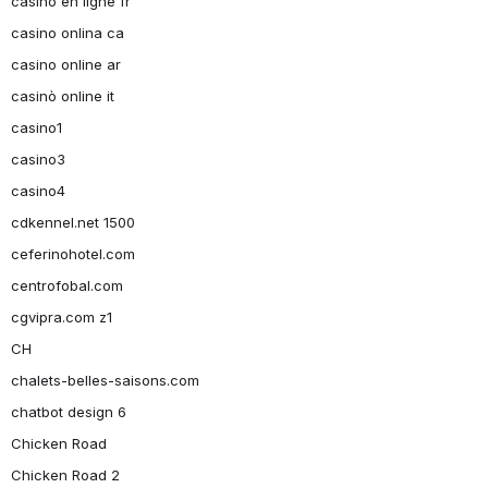
casino en ligne fr
casino onlina ca
casino online ar
casinò online it
casino1
casino3
casino4
cdkennel.net 1500
ceferinohotel.com
centrofobal.com
cgvipra.com z1
CH
chalets-belles-saisons.com
chatbot design 6
Chicken Road
Chicken Road 2