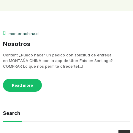
montanachina.cl
Nosotros
Content ¿Puedo hacer un pedido con solicitud de entrega
en MONTAÑA CHINA con la app de Uber Eats en Santiago?
COMPRAR Lo que nos permite ofrecerte[...]
Read more
Search