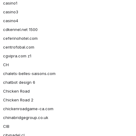
casino1
casino3
casino4
cdkennel.net 1500
ceferinohotel.com
centrofobal.com
cgvipra.com z1
CH
chalets-belles-saisons.com
chatbot design 6
Chicken Road
Chicken Road 2
chickenroadgame-ca.com
chinabridgegroup.co.uk
CIB
citypadel.cl