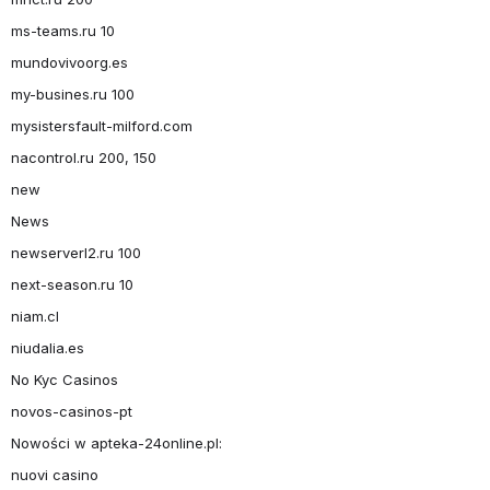
ms-teams.ru 10
mundovivoorg.es
my-busines.ru 100
mysistersfault-milford.com
nacontrol.ru 200, 150
new
News
newserverl2.ru 100
next-season.ru 10
niam.cl
niudalia.es
No Kyc Casinos
novos-casinos-pt
Nowości w apteka-24online.pl:
nuovi casino