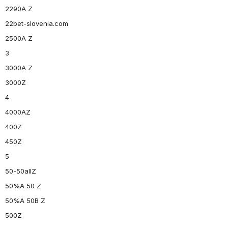
2290A Z
22bet-slovenia.com
2500A Z
3
3000A Z
3000Z
4
4000AZ
400Z
450Z
5
50-50allZ
50%A 50 Z
50%A 50B Z
500Z