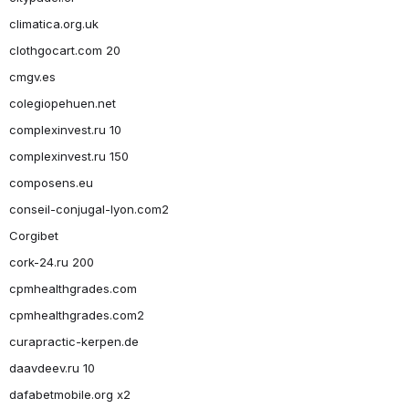
climatica.org.uk
clothgocart.com 20
cmgv.es
colegiopehuen.net
complexinvest.ru 10
complexinvest.ru 150
composens.eu
conseil-conjugal-lyon.com2
Corgibet
cork-24.ru 200
cpmhealthgrades.com
cpmhealthgrades.com2
curapractic-kerpen.de
daavdeev.ru 10
dafabetmobile.org x2