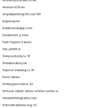
emesa-m30.es
empatipetshop35.com 80
ergoway.eu
evelknievelapp.com
Exodermin a inne
Fast Payout Casino
feb_bettilt.io
feelyourbody.ru 10
firelaboratory.uk
fixprice-katalog.ru 10
Forex News
fortboyard.online 20
fortune-rabbit-demo-online.comen a
fotokidsfotografia.com
francebrainbee.org c5