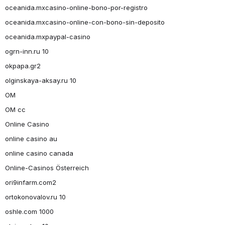
oceanida.mxcasino-online-bono-por-registro
oceanida.mxcasino-online-con-bono-sin-deposito
oceanida.mxpaypal-casino
ogrn-inn.ru 10
okpapa.gr2
olginskaya-aksay.ru 10
OM
OM cc
Online Casino
online casino au
online casino canada
Online-Casinos Österreich
ori9infarm.com2
ortokonovalov.ru 10
oshle.com 1000