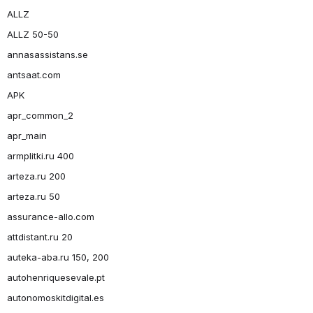
ALLZ
ALLZ 50-50
annasassistans.se
antsaat.com
APK
apr_common_2
apr_main
armplitki.ru 400
arteza.ru 200
arteza.ru 50
assurance-allo.com
attdistant.ru 20
auteka-aba.ru 150, 200
autohenriquesevale.pt
autonomoskitdigital.es