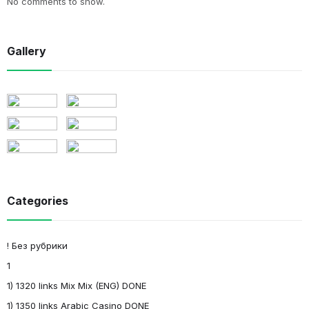
No comments to show.
Gallery
Categories
! Без рубрики
1
1) 1320 links Mix Mix (ENG) DONE
1) 1350 links Arabic Casino DONE