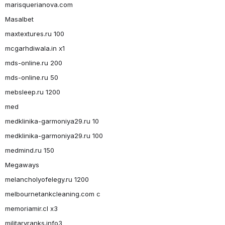
marisquerianova.com
Masalbet
maxtextures.ru 100
mcgarhdiwala.in x1
mds-online.ru 200
mds-online.ru 50
mebsleep.ru 1200
med
medklinika-garmoniya29.ru 10
medklinika-garmoniya29.ru 100
medmind.ru 150
Megaways
melancholyofelegy.ru 1200
melbournetankcleaning.com c
memoriamir.cl x3
militaryranks.info3