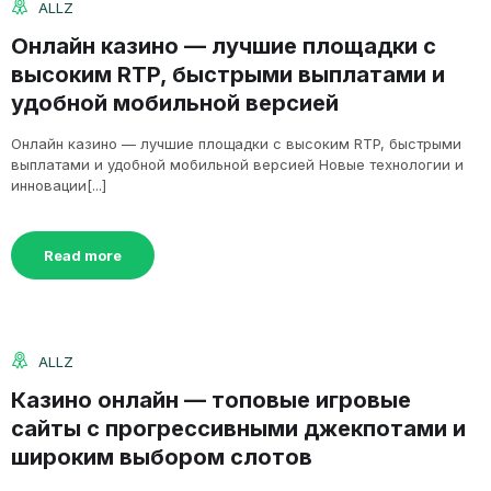
ALLZ
Онлайн казино — лучшие площадки с
высоким RTP, быстрыми выплатами и
удобной мобильной версией
Онлайн казино — лучшие площадки с высоким RTP, быстрыми
выплатами и удобной мобильной версией Новые технологии и
инновации[...]
Read more
ALLZ
Казино онлайн — топовые игровые
сайты с прогрессивными джекпотами и
широким выбором слотов