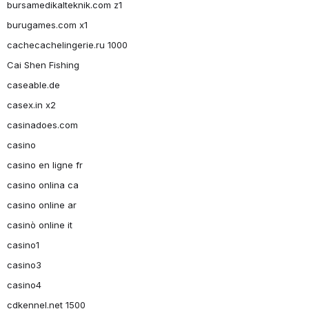
bursamedikalteknik.com z1
burugames.com x1
cachecachelingerie.ru 1000
Cai Shen Fishing
caseable.de
casex.in x2
casinadoes.com
casino
casino en ligne fr
casino onlina ca
casino online ar
casinò online it
casino1
casino3
casino4
cdkennel.net 1500