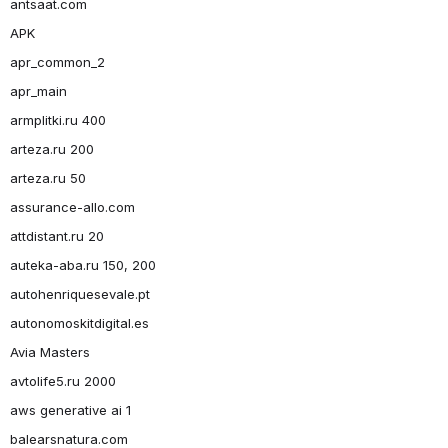
antsaat.com
APK
apr_common_2
apr_main
armplitki.ru 400
arteza.ru 200
arteza.ru 50
assurance-allo.com
attdistant.ru 20
auteka-aba.ru 150, 200
autohenriquesevale.pt
autonomoskitdigital.es
Avia Masters
avtolife5.ru 2000
aws generative ai 1
balearsnatura.com