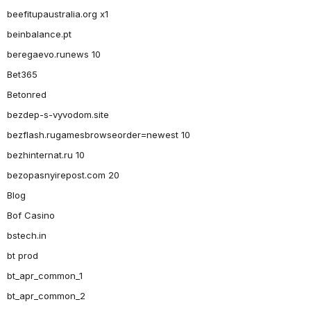
beefitupaustralia.org x1
beinbalance.pt
beregaevo.runews 10
Bet365
Betonred
bezdep-s-vyvodom.site
bezflash.rugamesbrowseorder=newest 10
bezhinternat.ru 10
bezopasnyirepost.com 20
Blog
Bof Casino
bstech.in
bt prod
bt_apr_common_1
bt_apr_common_2