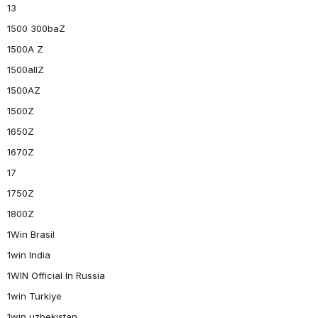
13
1500 300baZ
1500A Z
1500allZ
1500AZ
1500Z
1650Z
1670Z
17
1750Z
1800Z
1Win Brasil
1win India
1WIN Official In Russia
1win Turkiye
1win uzbekistan