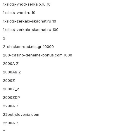
1xslots-vhod-zerkalo.ru 10
1xslots-vhod.ru 10
1xslots-zerkalo-skachat.ru 10
1xslots-zerkalo-skachat.ru 100
2
2_chickenroad.net.gr_10000
200-casino-deneme-bonus.com 1000
2000A Z
2000AB Z
2000Z
2000Z_2
2000ZDP
2290A Z
22bet-slovenia.com
2500A Z