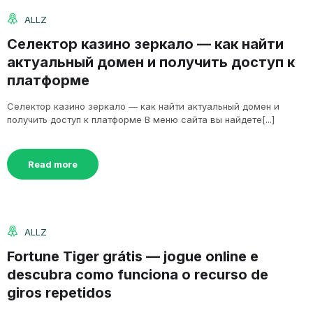
ALLZ
Селектор казино зеркало — как найти
актуальный домен и получить доступ к
платформе
Селектор казино зеркало — как найти актуальный домен и
получить доступ к платформе В меню сайта вы найдете[...]
Read more
ALLZ
Fortune Tiger grátis — jogue online e
descubra como funciona o recurso de
giros repetidos