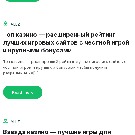
ALLZ
Топ казино — расширенный рейтинг
лучших игровых сайтов с честной игрой
и крупными бонусами
Топ казино — расширенный рейтинг лучших игровых сайтов с
честной игрой и крупными бонусами Чтобы получить
разрешение на[...]
Read more
ALLZ
Вавада казино — лучшие игры для