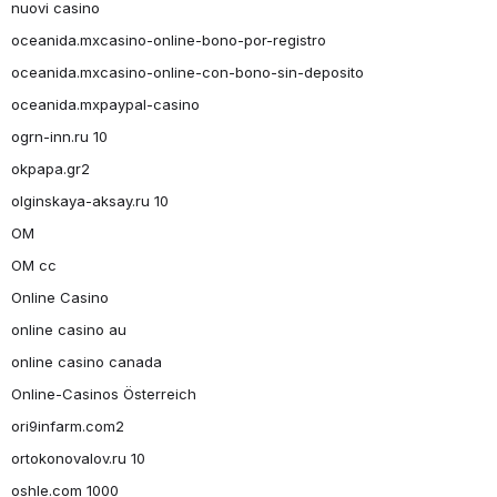
nuovi casino
oceanida.mxcasino-online-bono-por-registro
oceanida.mxcasino-online-con-bono-sin-deposito
oceanida.mxpaypal-casino
ogrn-inn.ru 10
okpapa.gr2
olginskaya-aksay.ru 10
OM
OM cc
Online Casino
online casino au
online casino canada
Online-Casinos Österreich
ori9infarm.com2
ortokonovalov.ru 10
oshle.com 1000