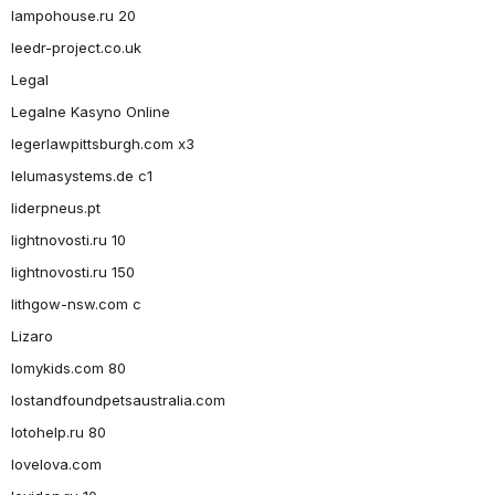
lampohouse.ru 20
leedr-project.co.uk
Legal
Legalne Kasyno Online
legerlawpittsburgh.com x3
lelumasystems.de c1
liderpneus.pt
lightnovosti.ru 10
lightnovosti.ru 150
lithgow-nsw.com c
Lizaro
lomykids.com 80
lostandfoundpetsaustralia.com
lotohelp.ru 80
lovelova.com