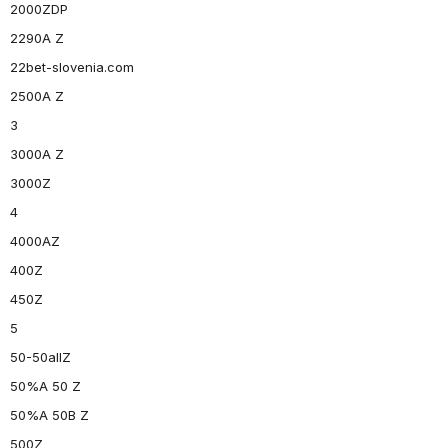
2000ZDP
2290A Z
22bet-slovenia.com
2500A Z
3
3000A Z
3000Z
4
4000AZ
400Z
450Z
5
50-50allZ
50%A 50 Z
50%A 50B Z
500Z