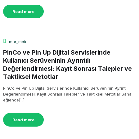
Read more
mar_main
PinCo ve Pin Up Dijital Servislerinde
Kullanıcı Serüveninin Ayrıntılı
Değerlendirmesi: Kayıt Sonrası Talepler ve
Taktiksel Metotlar
PinCo ve Pin Up Dijital Servislerinde Kullanıcı Serüveninin Ayrıntılı
Değerlendirmesi: Kayıt Sonrası Talepler ve Taktiksel Metotlar Sanal
eğlence[...]
Read more