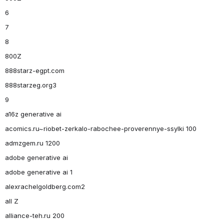
6
7
8
800Z
888starz-egpt.com
888starzeg.org3
9
a16z generative ai
acomics.ru~riobet-zerkalo-rabochee-proverennye-ssylki 100
admzgem.ru 1200
adobe generative ai
adobe generative ai 1
alexrachelgoldberg.com2
all Z
alliance-teh.ru 200