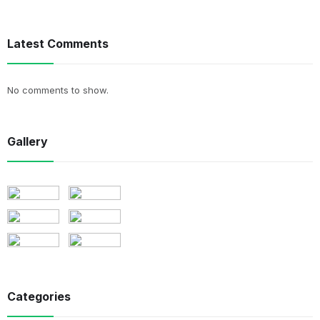
Latest Comments
No comments to show.
Gallery
Categories