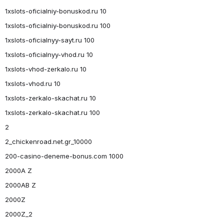
1xslots-oficialniy-bonuskod.ru 10
1xslots-oficialniy-bonuskod.ru 100
1xslots-oficialnyy-sayt.ru 100
1xslots-oficialnyy-vhod.ru 10
1xslots-vhod-zerkalo.ru 10
1xslots-vhod.ru 10
1xslots-zerkalo-skachat.ru 10
1xslots-zerkalo-skachat.ru 100
2
2_chickenroad.net.gr_10000
200-casino-deneme-bonus.com 1000
2000A Z
2000AB Z
2000Z
2000Z_2