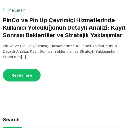
mar_main
PinCo ve Pin Up Çevrimiçi Hizmetlerinde
Kullanıcı Yolculuğunun Detaylı Analizi: Kayıt
Sonrası Beklentiler ve Stratejik Yaklaşımlar
PinCo ve Pin Up Çevrimiçi Hizmetlerinde Kullanıcı Yolculuğunun
Detaylı Analizi: Kayıt Sonrası Beklentiler ve Stratejik Yaklaşımlar
Sanal boş[...]
Read more
Search