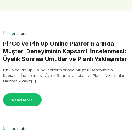
mar_main
PinCo ve Pin Up Online Platformlarında
Müşteri Deneyiminin Kapsamlı İncelenmesi:
Üyelik Sonrası Umutlar ve Planlı Yaklaşımlar
PinCo ve Pin Up Online Platformlarında Müşteri Deneyiminin
Kapsamlı İncelenmesi: Üyelik Sonrası Umutlar ve Planlı Yaklaşımlar
Elektronik keyif[...]
Read more
mar_main