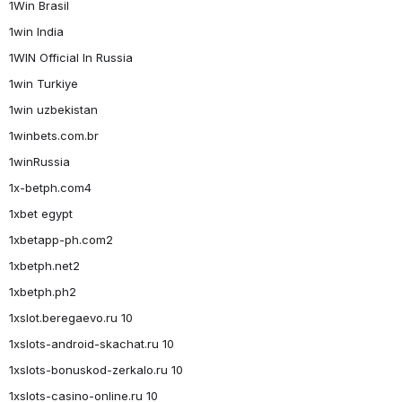
1Win Brasil
1win India
1WIN Official In Russia
1win Turkiye
1win uzbekistan
1winbets.com.br
1winRussia
1x-betph.com4
1xbet egypt
1xbetapp-ph.com2
1xbetph.net2
1xbetph.ph2
1xslot.beregaevo.ru 10
1xslots-android-skachat.ru 10
1xslots-bonuskod-zerkalo.ru 10
1xslots-casino-online.ru 10