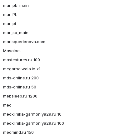
mar_pb_main
mar_PL
mar_pt
mar_sb_main
marisquerianova.com
Masalbet
maxtextures.ru 100
mcgarhdiwala.in x1
mds-online.ru 200
mds-online.ru 50
mebsleep.ru 1200
med
medklinika-garmoniya29.ru 10
medklinika-garmoniya29.ru 100
medmind.ru 150