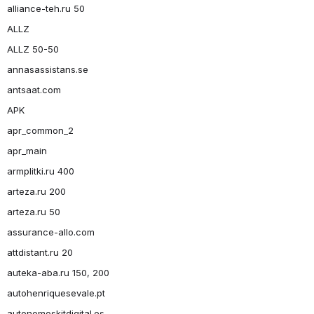
alliance-teh.ru 50
ALLZ
ALLZ 50-50
annasassistans.se
antsaat.com
APK
apr_common_2
apr_main
armplitki.ru 400
arteza.ru 200
arteza.ru 50
assurance-allo.com
attdistant.ru 20
auteka-aba.ru 150, 200
autohenriquesevale.pt
autonomoskitdigital.es