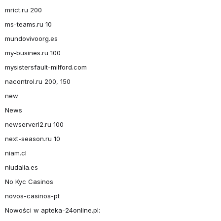
mrict.ru 200
ms-teams.ru 10
mundovivoorg.es
my-busines.ru 100
mysistersfault-milford.com
nacontrol.ru 200, 150
new
News
newserverl2.ru 100
next-season.ru 10
niam.cl
niudalia.es
No Kyc Casinos
novos-casinos-pt
Nowości w apteka-24online.pl: