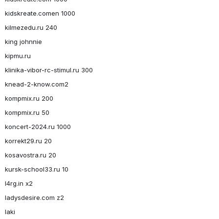
kidskreate.comen 1000
kilmezedu.ru 240
king johnnie
kipmu.ru
klinika-vibor-rc-stimul.ru 300
knead-2-know.com2
kompmix.ru 200
kompmix.ru 50
koncert-2024.ru 1000
korrekt29.ru 20
kosavostra.ru 20
kursk-school33.ru 10
l4rg.in x2
ladysdesire.com z2
laki